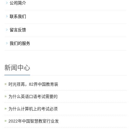
公司简介
联系我们
留言反馈
我们的服务
新闻中心
时光荏苒，82界中国教育装
为什么英语口语考试需要的
为什么计算机上的考试必须
2022年中国智慧教室行业发